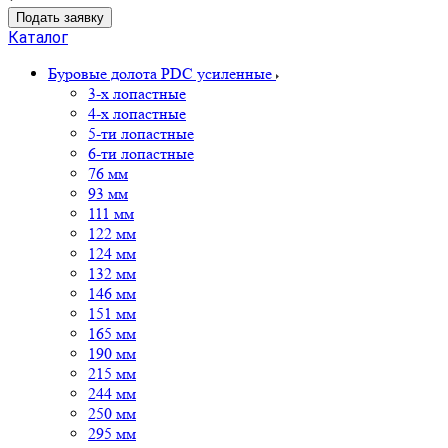
Подать заявку
Каталог
Буровые долота PDC усиленные
3-х лопастные
4-х лопастные
5-ти лопастные
6-ти лопастные
76 мм
93 мм
111 мм
122 мм
124 мм
132 мм
146 мм
151 мм
165 мм
190 мм
215 мм
244 мм
250 мм
295 мм