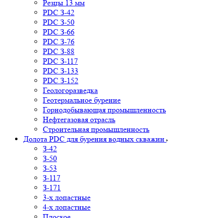
Резцы 13 мм
PDC З-42
PDC З-50
PDC З-66
PDC З-76
PDC З-88
PDC З-117
PDC З-133
PDC З-152
Геологоразведка
Геотермальное бурение
Горнодобывающая промышленность
Нефтегазовая отрасль
Строительная промышленность
Долота PDC для бурения водных скважин
З-42
З-50
З-53
З-117
З-171
3-х лопастные
4-х лопастные
Плоское