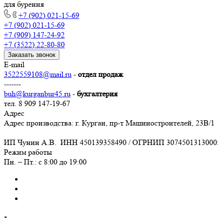
для бурения
+7 (902) 021-15-69
+7 (902) 021-15-69
+7 (909) 147-24-92
+7 (3522) 22-80-80
Заказать звонок
E-mail
3522559108@mail.ru
-
отдел продаж
-------
buh@kurganbur45.ru
-
бухгалтерия
тел. 8 909 147-19-67
Адрес
Адрес производства: г. Курган, пр-т Машиностроителей, 23В/1
ИП Чунин А.В. ИНН 450139358490 / ОГРНИП 3074501313000
Режим работы
Пн. – Пт.: с 8:00 до 19:00