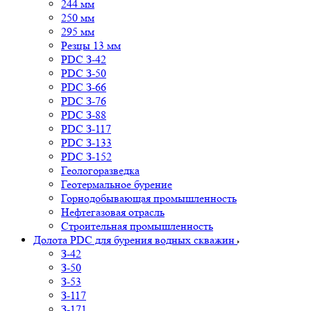
244 мм
250 мм
295 мм
Резцы 13 мм
PDC З-42
PDC З-50
PDC З-66
PDC З-76
PDC З-88
PDC З-117
PDC З-133
PDC З-152
Геологоразведка
Геотермальное бурение
Горнодобывающая промышленность
Нефтегазовая отрасль
Строительная промышленность
Долота PDC для бурения водных скважин
З-42
З-50
З-53
З-117
З-171