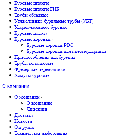
Буровые штанги
Буровые штанги ГНБ
Трубы обсадные
Утяжеленные бурильные трубы (УБТ)
Ударно-канатное бурение
Буровые долота
Буровые коронки
Буровые коронки PDC
Буровые коронки для пневмоударника
Приспособления для бурения
Трубы колонковые
Фрезерные переводники
Хомуты буровые
О компании
О компании
О компании
Лицензии
Доставка
Новости
Отгрузки
Техническая информация