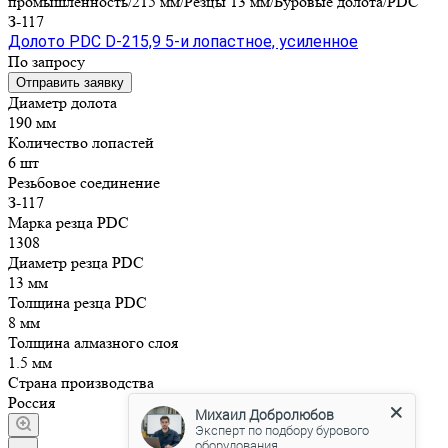
промышленность/215 мм/Резцы 13 мм/Буровые долота/PDC
З-117
Долото PDC D-215,9 5-и лопастное, усиленное
По запросу
Отправить заявку
Диаметр долота
190 мм
Количество лопастей
6 шт
Резьбовое соединение
З-117
Марка резца PDC
1308
Диаметр резца PDC
13 мм
Толщина резца PDC
8 мм
Толщина алмазного слоя
1.5 мм
Страна производства
Россия
Михаил Добролюбов
Эксперт по подбору бурового
оборудования