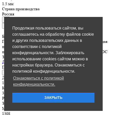
1.5 мм
Страна производства
Россия
Продолжая пользоваться сайтом, вы
соглашаетесь на обработку файлов cookie
Буровые долота PDC усиленные/4-х лопастные/
и других пользовательских данных в
Геологоразведка/Геотермальное бурение/Горнодобывающая
промышленность/Нефтегазовая отрасль/Строительная
соответствии с политикой
промышленность/190 мм/Резцы 13 мм/Буровые долота/PDC
конфиденциальности. Заблокировать
З-117
использование cookies сайтом можно в
Долото PDC D-190 4-х лопастное, усиленное
настройках браузера. Ознакомиться с
По запросу
политикой конфиденциальности.
Отправить заявку
Диаметр долота
Ознакомиться с политикой
190 мм
конфиденциальности.
Количество лопастей
3 шт
ЗАКРЫТЬ
Резьбовое соединение
З-117
Марка резца PDC
1308