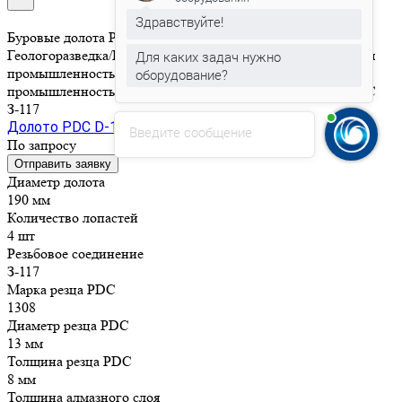
Здравствуйте!
Буровые долота PDC усиленные/6-ти лопастные/
Геологоразведка/Геотермальное бурение/Горнодобывающая
Для каких задач нужно
промышленность/Нефтегазовая отрасль/Строительная
оборудование?
промышленность/190 мм/Резцы 13 мм/Буровые долота/PDC
З-117
Долото PDC D-190 6-и лопастное, усиленное
Введите сообщение
По запросу
Отправить заявку
Диаметр долота
190 мм
Количество лопастей
4 шт
Резьбовое соединение
З-117
Марка резца PDC
1308
Диаметр резца PDC
13 мм
Толщина резца PDC
8 мм
Толщина алмазного слоя