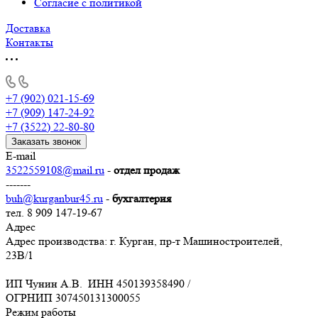
Согласие с политикой
Доставка
Контакты
+7 (902) 021-15-69
+7 (909) 147-24-92
+7 (3522) 22-80-80
Заказать звонок
E-mail
3522559108@mail.ru
-
отдел продаж
-------
buh@kurganbur45.ru
-
бухгалтерия
тел. 8 909 147-19-67
Адрес
Адрес производства: г. Курган, пр-т Машиностроителей,
23В/1
ИП Чунин А.В. ИНН 450139358490 /
ОГРНИП 307450131300055
Режим работы