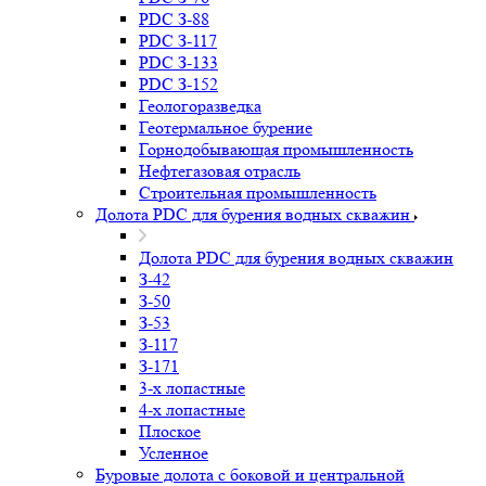
PDC З-88
PDC З-117
PDC З-133
PDC З-152
Геологоразведка
Геотермальное бурение
Горнодобывающая промышленность
Нефтегазовая отрасль
Строительная промышленность
Долота PDC для бурения водных скважин
Долота PDC для бурения водных скважин
З-42
З-50
З-53
З-117
З-171
3-х лопастные
4-х лопастные
Плоское
Усленное
Буровые долота с бoковой и центральной