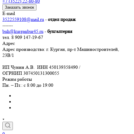
+7 (3522) 22-80-80
Заказать звонок
E-mail
3522559108@mail.ru
-
отдел продаж
-------
buh@kurganbur45.ru
-
бухгалтерия
тел. 8 909 147-19-67
Адрес
Адрес производства: г. Курган, пр-т Машиностроителей,
23В/1
ИП Чунин А.В. ИНН 450139358490 /
ОГРНИП 307450131300055
Режим работы
Пн. – Пт.: с 8:00 до 19:00
0