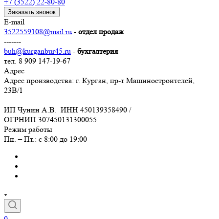
+7 (3522) 22-80-80
Заказать звонок
E-mail
3522559108@mail.ru
-
отдел продаж
-------
buh@kurganbur45.ru
-
бухгалтерия
тел. 8 909 147-19-67
Адрес
Адрес производства: г. Курган, пр-т Машиностроителей,
23В/1
ИП Чунин А.В. ИНН 450139358490 /
ОГРНИП 307450131300055
Режим работы
Пн. – Пт.: с 8:00 до 19:00
0