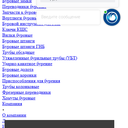
Буровые замки
Переводники буровые
Запчасти к буровому насосу НБ-32,50
Введите сообщение
Вертлюги буровые
Буровой инструмент для ГНБ
Ключи КШС
Вилки буровые
Буровые штанги
Буровые штанги ГНБ
Трубы обсадные
Утяжеленные бурильные трубы (УБТ)
Ударно-канатное бурение
Буровые долота
Буровые коронки
Приспособления для бурения
Трубы колонковые
Фрезерные переводники
Хомуты буровые
Компания
О компании
Лицензии
Информация