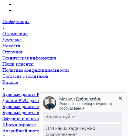
Информация
О компании
Доставка
Новости
Отгрузки
Техническая информация
Наши клиенты
Политика конфиденциальности
Согласие с политикой
Каталог
Буровые долота PDC усиленные
Михаил Добролюбов
Долота PDC для бурения водных скважин
Эксперт по подбору бурового
Буровые долота с бoковой и центральной промывкой
оборудования
Буровые долота шнековые
Здравствуйте!
Забурники шнековые
Шнеки буровые
Для каких задач нужно
Аварийный инструмент
оборудование?