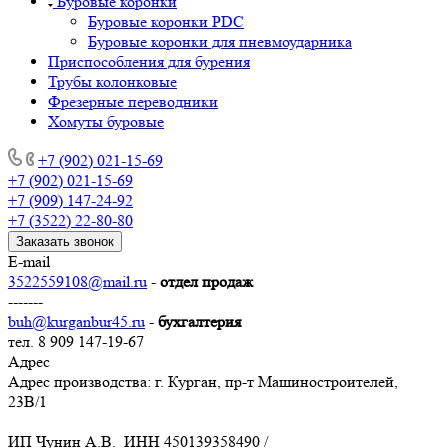
Буровые коронки
Буровые коронки PDC
Буровые коронки для пневмоударника
Приспособления для бурения
Трубы колонковые
Фрезерные переводники
Хомуты буровые
+7 (902) 021-15-69
+7 (902) 021-15-69
+7 (909) 147-24-92
+7 (3522) 22-80-80
Заказать звонок
E-mail
3522559108@mail.ru
-
отдел продаж
-------
buh@kurganbur45.ru
-
бухгалтерия
тел. 8 909 147-19-67
Адрес
Адрес производства: г. Курган, пр-т Машиностроителей,
23В/1
ИП Чунин А.В. ИНН 450139358490 /