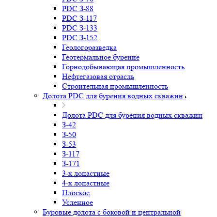
PDC З-88
PDC З-117
PDC З-133
PDC З-152
Геологоразведка
Геотермальное бурение
Горнодобывающая промышленность
Нефтегазовая отрасль
Строительная промышленность
Долота PDC для бурения водных скважин
Долота PDC для бурения водных скважин
З-42
З-50
З-53
З-117
З-171
3-х лопастные
4-х лопастные
Плоское
Усленное
Буровые долота с бoковой и центральной