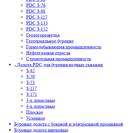
PDC З-76
PDC З-88
PDC З-117
PDC З-133
PDC З-152
Геологоразведка
Геотермальное бурение
Горнодобывающая промышленность
Нефтегазовая отрасль
Строительная промышленность
Долота PDC для бурения водных скважин
З-42
З-50
З-53
З-117
З-171
3-х лопастные
4-х лопастные
Плоское
Усленное
Буровые долота с бoковой и центральной промывкой
Буровые долота шнековые