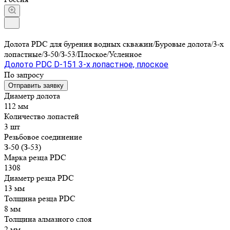
Долота PDC для бурения водных скважин/Буровые долота/3-х
лопастные/З-50/З-53/Плоское/Усленное
Долото PDC D-151 3-х лопастное, плоское
По запросу
Отправить заявку
Диаметр долота
112 мм
Количество лопастей
3 шт
Резьбовое соединение
З-50 (З-53)
Марка резца PDC
1308
Диаметр резца PDC
13 мм
Толщина резца PDC
8 мм
Толщина алмазного слоя
2 мм