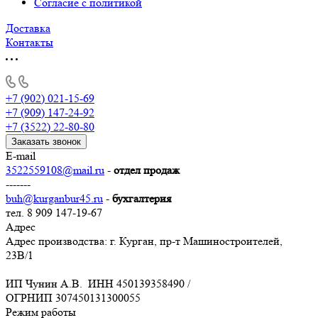
Согласие с политикой
Доставка
Контакты
+7 (902) 021-15-69
+7 (909) 147-24-92
+7 (3522) 22-80-80
Заказать звонок
E-mail
3522559108@mail.ru
-
отдел продаж
-------
buh@kurganbur45.ru
-
бухгалтерия
тел. 8 909 147-19-67
Адрес
Адрес производства: г. Курган, пр-т Машиностроителей,
23В/1
ИП Чунин А.В. ИНН 450139358490 /
ОГРНИП 307450131300055
Режим работы