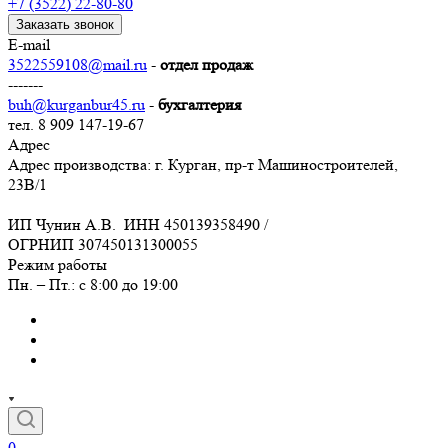
+7 (3522) 22-80-80
Заказать звонок
E-mail
3522559108@mail.ru
-
отдел продаж
-------
buh@kurganbur45.ru
-
бухгалтерия
тел. 8 909 147-19-67
Адрес
Адрес производства: г. Курган, пр-т Машиностроителей,
23В/1
ИП Чунин А.В. ИНН 450139358490 /
ОГРНИП 307450131300055
Режим работы
Пн. – Пт.: с 8:00 до 19:00
0