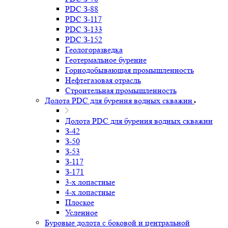
PDC З-88
PDC З-117
PDC З-133
PDC З-152
Геологоразведка
Геотермальное бурение
Горнодобывающая промышленность
Нефтегазовая отрасль
Строительная промышленность
Долота PDC для бурения водных скважин
Долота PDC для бурения водных скважин
З-42
З-50
З-53
З-117
З-171
3-х лопастные
4-х лопастные
Плоское
Усленное
Буровые долота с бoковой и центральной