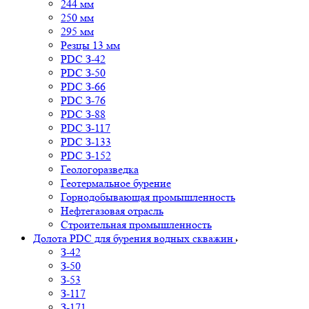
244 мм
250 мм
295 мм
Резцы 13 мм
PDC З-42
PDC З-50
PDC З-66
PDC З-76
PDC З-88
PDC З-117
PDC З-133
PDC З-152
Геологоразведка
Геотермальное бурение
Горнодобывающая промышленность
Нефтегазовая отрасль
Строительная промышленность
Долота PDC для бурения водных скважин
З-42
З-50
З-53
З-117
З-171