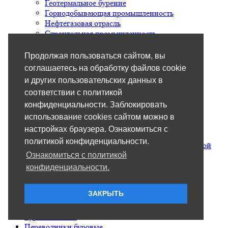
Геотермальное бурение
Горнодобывающая промышленность
Нефтегазовая отрасль
Строительная промышленность
Долота PDC для бурения водных скважин
З-42
Продолжая пользоваться сайтом, вы
З-50
соглашаетесь на обработку файлов cookie
З-53
и других пользовательских данных в
З-117
соответствии с политикой
З-171
3-х лопастные
конфиденциальности. Заблокировать
4-х лопастные
использование cookies сайтом можно в
Плоское
настройках браузера. Ознакомиться с
Усленное
политикой конфиденциальности.
Буровые долота с бoковой и центральной промывкой
Буровые долота шнековые
Ознакомиться с политикой
Забурники шнековые
конфиденциальности.
Шнеки буровые
Аварийный инструмент
ЗАКРЫТЬ
Геологоразведка
Капитальный ремонт скважин
Буровые замки
Переводники буровые