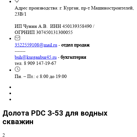
Адрес производства: г. Курган, пр-т Машиностроителей,
23В/1
ИП Чунин А.В. ИНН 450139358490 /
ОГРНИП 307450131300055
3522559108@mail.ru
-
отдел продаж
-------
buh@kurganbur45.ru
-
бухгалтерия
тел. 8 909 147-19-67
Пн. – Пт.: с 8:00 до 19:00
Долота PDC З-53 для водных
скважин
2