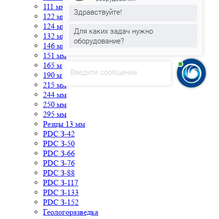
111 мм
Здравствуйте!
122 мм
124 мм
Для каких задач нужно
132 мм
оборудование?
146 мм
151 мм
165 мм
Введите сообщение
190 мм
215 мм
244 мм
250 мм
295 мм
Резцы 13 мм
PDC З-42
PDC З-50
PDC З-66
PDC З-76
PDC З-88
PDC З-117
PDC З-133
PDC З-152
Геологоразведка