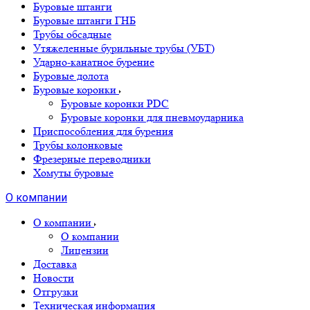
Буровые штанги
Буровые штанги ГНБ
Трубы обсадные
Утяжеленные бурильные трубы (УБТ)
Ударно-канатное бурение
Буровые долота
Буровые коронки
Буровые коронки PDC
Буровые коронки для пневмоударника
Приспособления для бурения
Трубы колонковые
Фрезерные переводники
Хомуты буровые
О компании
О компании
О компании
Лицензии
Доставка
Новости
Отгрузки
Техническая информация