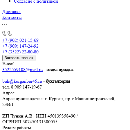
Согласие с политикой
Доставка
Контакты
+7 (902) 021-15-69
+7 (909) 147-24-92
+7 (3522) 22-80-80
Заказать звонок
E-mail
3522559108@mail.ru
-
отдел продаж
-------
buh@kurganbur45.ru
-
бухгалтерия
тел. 8 909 147-19-67
Адрес
Адрес производства: г. Курган, пр-т Машиностроителей,
23В/1
ИП Чунин А.В. ИНН 450139358490 /
ОГРНИП 307450131300055
Режим работы