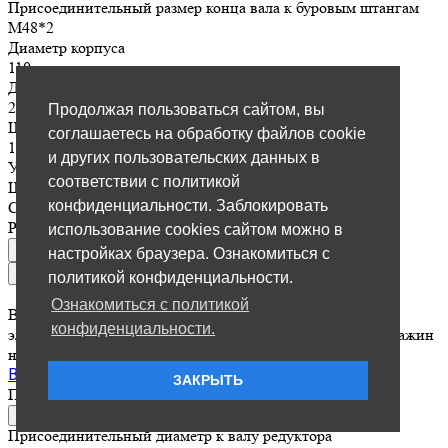
Присоединительный размер конца вала к буровым штангам
М48*2
Диаметр корпуса
110 мм
Длина вертлюга
290 мм
Продолжая пользоваться сайтом, вы
Ширина шпоночного паза
соглашаетесь на обработку файлов cookie
10 мм
и других пользовательских данных в
Уплотнение
соответствии с политикой
Шевронные манжеты
конфиденциальности. Заблокировать
Страна производства
Россия
использование cookies сайтом можно в
настройках браузера. Ознакомиться с
политикой конфиденциальности.
Ознакомиться с политикой
Вертлюги буровые для работы с гидравлическими и
конфиденциальности.
электрическими буровыми установками для бурения скважин
на воду
Вертлюг для МГБУ "Партнер"
ЗАКРЫТЬ
По запросу
Отправить заявку
Присоединительный диаметр к валу редуктора