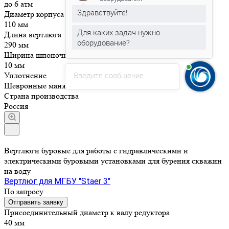
до 6 атм
Здравствуйте!
Диаметр корпуса
110 мм
Для каких задач нужно
Длина вертлюга
оборудование?
290 мм
Ширина шпоночного паза
10 мм
Введите сообщение
Уплотнение
Шевронные манжеты
Страна производства
Россия
Вертлюги буровые для работы с гидравлическими и
электрическими буровыми установками для бурения скважин
на воду
Вертлюг для МГБУ "Staer 3"
По запросу
Отправить заявку
Присоединительный диаметр к валу редуктора
40 мм