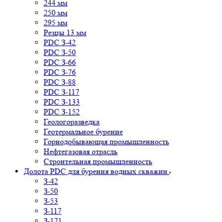
244 мм
250 мм
295 мм
Резцы 13 мм
PDC З-42
PDC З-50
PDC З-66
PDC З-76
PDC З-88
PDC З-117
PDC З-133
PDC З-152
Геологоразведка
Геотермальное бурение
Горнодобывающая промышленность
Нефтегазовая отрасль
Строительная промышленность
Долота PDC для бурения водных скважин
З-42
З-50
З-53
З-117
З-171