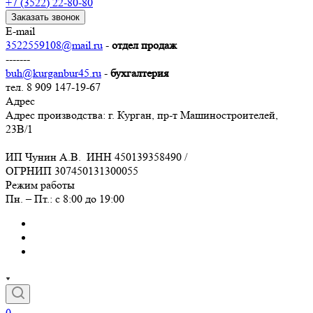
+7 (3522) 22-80-80
Заказать звонок
E-mail
3522559108@mail.ru
-
отдел продаж
-------
buh@kurganbur45.ru
-
бухгалтерия
тел. 8 909 147-19-67
Адрес
Адрес производства: г. Курган, пр-т Машиностроителей,
23В/1
ИП Чунин А.В. ИНН 450139358490 /
ОГРНИП 307450131300055
Режим работы
Пн. – Пт.: с 8:00 до 19:00
0