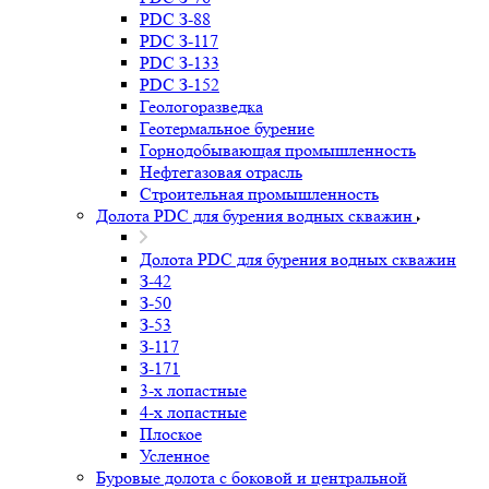
PDC З-88
PDC З-117
PDC З-133
PDC З-152
Геологоразведка
Геотермальное бурение
Горнодобывающая промышленность
Нефтегазовая отрасль
Строительная промышленность
Долота PDC для бурения водных скважин
Долота PDC для бурения водных скважин
З-42
З-50
З-53
З-117
З-171
3-х лопастные
4-х лопастные
Плоское
Усленное
Буровые долота с бoковой и центральной