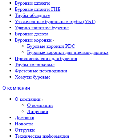
Буровые штанги
Буровые штанги ГНБ
Трубы обсадные
Утяжеленные бурильные трубы (УБТ)
Ударно-канатное бурение
Буровые долота
Буровые коронки
Буровые коронки PDC
Буровые коронки для пневмоударника
Приспособления для бурения
Трубы колонковые
Фрезерные переводники
Хомуты буровые
О компании
О компании
О компании
Лицензии
Доставка
Новости
Отгрузки
Техническая информация