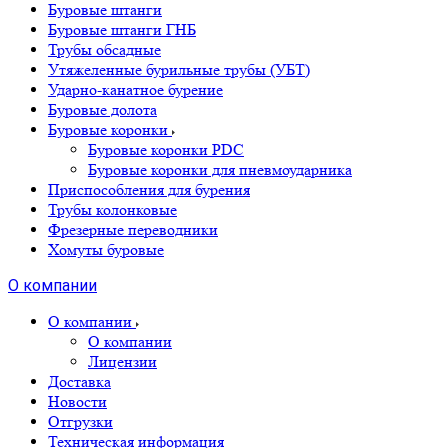
Буровые штанги
Буровые штанги ГНБ
Трубы обсадные
Утяжеленные бурильные трубы (УБТ)
Ударно-канатное бурение
Буровые долота
Буровые коронки
Буровые коронки PDC
Буровые коронки для пневмоударника
Приспособления для бурения
Трубы колонковые
Фрезерные переводники
Хомуты буровые
О компании
О компании
О компании
Лицензии
Доставка
Новости
Отгрузки
Техническая информация