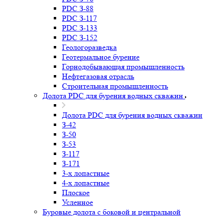
PDC З-88
PDC З-117
PDC З-133
PDC З-152
Геологоразведка
Геотермальное бурение
Горнодобывающая промышленность
Нефтегазовая отрасль
Строительная промышленность
Долота PDC для бурения водных скважин
Долота PDC для бурения водных скважин
З-42
З-50
З-53
З-117
З-171
3-х лопастные
4-х лопастные
Плоское
Усленное
Буровые долота с бoковой и центральной