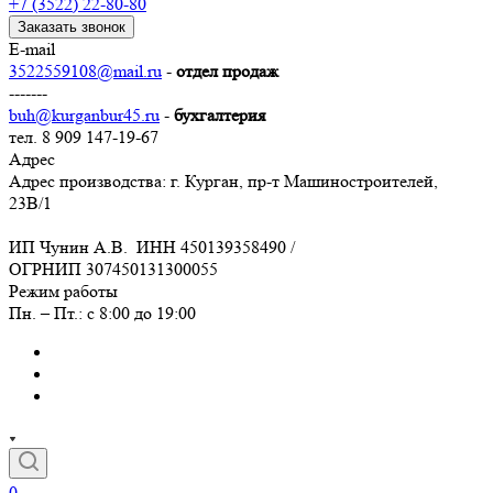
+7 (3522) 22-80-80
Заказать звонок
E-mail
3522559108@mail.ru
-
отдел продаж
-------
buh@kurganbur45.ru
-
бухгалтерия
тел. 8 909 147-19-67
Адрес
Адрес производства: г. Курган, пр-т Машиностроителей,
23В/1
ИП Чунин А.В. ИНН 450139358490 /
ОГРНИП 307450131300055
Режим работы
Пн. – Пт.: с 8:00 до 19:00
0