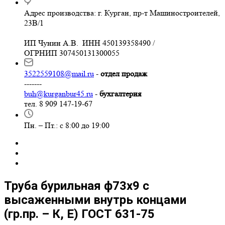
Адрес производства: г. Курган, пр-т Машиностроителей,
23В/1
ИП Чунин А.В. ИНН 450139358490 /
ОГРНИП 307450131300055
3522559108@mail.ru
-
отдел продаж
-------
buh@kurganbur45.ru
-
бухгалтерия
тел. 8 909 147-19-67
Пн. – Пт.: с 8:00 до 19:00
Труба бурильная ф73х9 с
высаженными внутрь концами
(гр.пр. – К, Е) ГОСТ 631-75