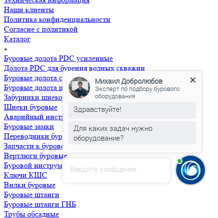
Наши клиенты
Политика конфиденциальности
Согласие с политикой
Каталог
Буровые долота PDC усиленные
Долота PDC для бурения водных скважин
Буровые долота с бoковой и центральной промывкой
Михаил Добролюбов
Буровые долота шнековые
Эксперт по подбору бурового
оборудования
Забурники шнековые
Шнеки буровые
Здравствуйте!
Аварийный инструмент
Буровые замки
Для каких задач нужно
Переводники буровые
оборудование?
Запчасти к буровому насосу НБ-32,50
Вертлюги буровые
Буровой инструмент для ГНБ
Введите сообщение
Ключи КШС
Вилки буровые
Буровые штанги
Буровые штанги ГНБ
Трубы обсадные