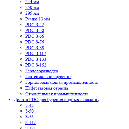
244 мм
250 мм
295 мм
Резцы 13 мм
PDC З-42
PDC З-50
PDC З-66
PDC З-76
PDC З-88
PDC З-117
PDC З-133
PDC З-152
Геологоразведка
Геотермальное бурение
Горнодобывающая промышленность
Нефтегазовая отрасль
Строительная промышленность
Долота PDC для бурения водных скважин
З-42
З-50
З-53
З-117
З-171