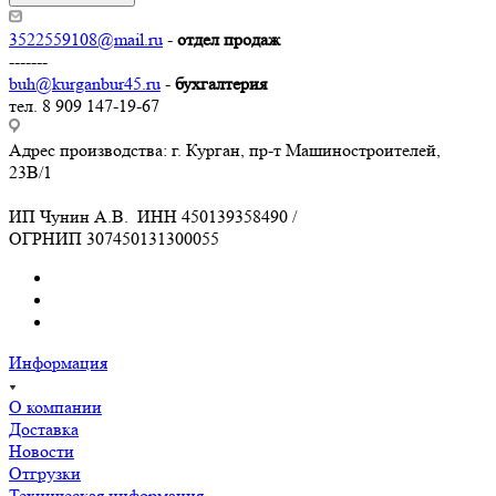
3522559108@mail.ru
-
отдел продаж
-------
buh@kurganbur45.ru
-
бухгалтерия
тел. 8 909 147-19-67
Адрес производства: г. Курган, пр-т Машиностроителей,
23В/1
ИП Чунин А.В. ИНН 450139358490 /
ОГРНИП 307450131300055
Информация
О компании
Доставка
Новости
Отгрузки
Техническая информация