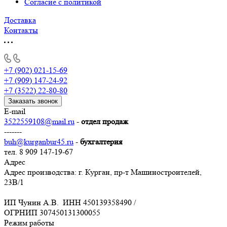
Согласие с политикой
Доставка
Контакты
+7 (902) 021-15-69
+7 (909) 147-24-92
+7 (3522) 22-80-80
Заказать звонок
E-mail
3522559108@mail.ru
-
отдел продаж
-------
buh@kurganbur45.ru
-
бухгалтерия
тел. 8 909 147-19-67
Адрес
Адрес производства: г. Курган, пр-т Машиностроителей,
23В/1
ИП Чунин А.В. ИНН 450139358490 /
ОГРНИП 307450131300055
Режим работы