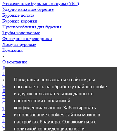
Утяжеленные бурильные трубы (УБТ)
Ударно-канатное бурение
Буровые долота
Буровые коронки
Приспособления для бурения
Трубы колонковые
Фрезерные переводники
Хомуты буровые
Компания
О компании
Лицензии
Информация
Продолжая пользоваться сайтом, вы
О компании
соглашаетесь на обработку файлов cookie
Доставка
и других пользовательских данных в
Новости
соответствии с политикой
Отгрузки
конфиденциальности. Заблокировать
Техническая информация
Наши клиенты
использование cookies сайтом можно в
Политика конфиденциальности
настройках браузера. Ознакомиться с
Согласие с политикой
политикой конфиденциальности.