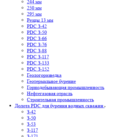
244 мм
250 мм
295 мм
Резцы 13 мм
PDC З-42
PDC З-50
PDC З-66
PDC З-76
PDC З-88
PDC З-117
PDC З-133
PDC З-152
Геологоразведка
Геотермальное бурение
Горнодобывающая промышленность
Нефтегазовая отрасль
Строительная промышленность
Долота PDC для бурения водных скважин
З-42
З-50
З-53
З-117
З-171