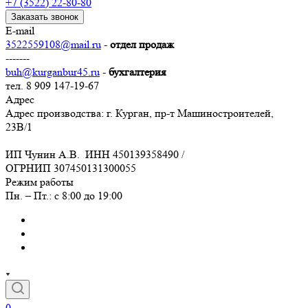
+7 (3522) 22-80-80
Заказать звонок
E-mail
3522559108@mail.ru
-
отдел продаж
-------
buh@kurganbur45.ru
-
бухгалтерия
тел. 8 909 147-19-67
Адрес
Адрес производства: г. Курган, пр-т Машиностроителей,
23В/1
ИП Чунин А.В. ИНН 450139358490 /
ОГРНИП 307450131300055
Режим работы
Пн. – Пт.: с 8:00 до 19:00
0