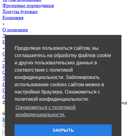
Фрезерные переводники
Хомуты буровые
Компания
О компании
Лицензии
Информация
Продолжая пользоваться сайтом, вы
О компании
соглашаетесь на обработку файлов cookie
Доставка
и других пользовательских данных в
Новости
соответствии с политикой
Отгрузки
конфиденциальности. Заблокировать
Техническая информация
Наши клиенты
использование cookies сайтом можно в
Политика конфиденциальности
настройках браузера. Ознакомиться с
Согласие с политикой
политикой конфиденциальности.
© 2026 KMZ-BIT / Курганский машиностроительный завод
Ознакомиться с политикой
бурового инструмента / КурганБур45 /
конфиденциальности.
Карта сайта
ЗАКРЫТЬ