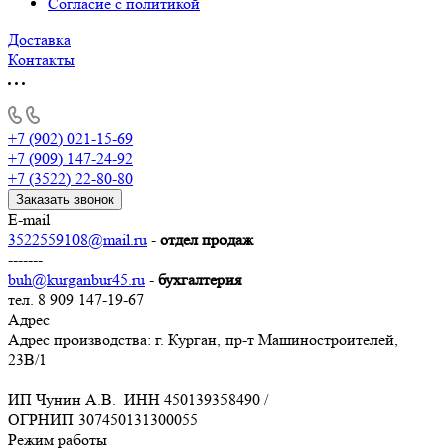
Согласие с политикой
Доставка
Контакты
+7 (902) 021-15-69
+7 (909) 147-24-92
+7 (3522) 22-80-80
Заказать звонок
E-mail
3522559108@mail.ru
-
отдел продаж
-------
buh@kurganbur45.ru
-
бухгалтерия
тел. 8 909 147-19-67
Адрес
Адрес производства: г. Курган, пр-т Машиностроителей,
23В/1
ИП Чунин А.В. ИНН 450139358490 /
ОГРНИП 307450131300055
Режим работы