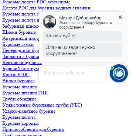
Буровые долота PDC усиленные
Долота PDC для бурения водных скважин
Буровые долота с бoковой и центральной промывкой
Михаил Добролюбов
Буровые долота шнековые
Эксперт по подбору бурового
Забурники шнековые
оборудования
Шнеки буровые
Здравствуйте!
Аварийный инструмент
Буровые замки
Для каких задач нужно
Переводники буровые
оборудование?
Запчасти к буровому насосу НБ-32,50
Вертлюги буровые
Буровой инструмент для ГНБ
Введите сообщение
Ключи КШС
Вилки буровые
Буровые штанги
Буровые штанги ГНБ
Трубы обсадные
Утяжеленные бурильные трубы (УБТ)
Ударно-канатное бурение
Буровые долота
Буровые коронки
Приспособления для бурения
Трубы колонковые