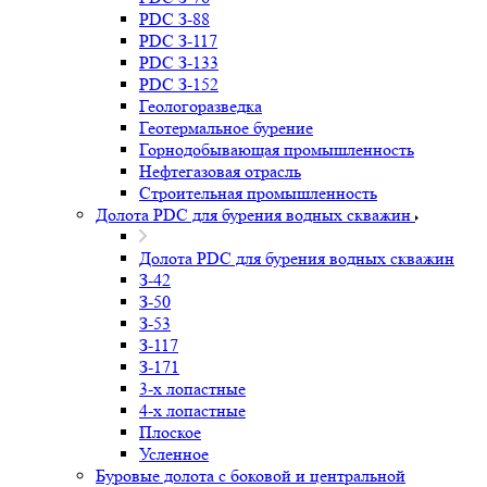
PDC З-88
PDC З-117
PDC З-133
PDC З-152
Геологоразведка
Геотермальное бурение
Горнодобывающая промышленность
Нефтегазовая отрасль
Строительная промышленность
Долота PDC для бурения водных скважин
Долота PDC для бурения водных скважин
З-42
З-50
З-53
З-117
З-171
3-х лопастные
4-х лопастные
Плоское
Усленное
Буровые долота с бoковой и центральной