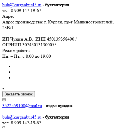
buh@kurganbur45.ru
-
бухгалтерия
тел. 8 909 147-19-67
Адрес
Адрес производства: г. Курган, пр-т Машиностроителей,
23В/1
ИП Чунин А.В. ИНН 450139358490 /
ОГРНИП 307450131300055
Режим работы
Пн. – Пт.: с 8:00 до 19:00
Заказать звонок
3522559108@mail.ru
-
отдел продаж
-------
buh@kurganbur45.ru
-
бухгалтерия
тел. 8 909 147-19-67