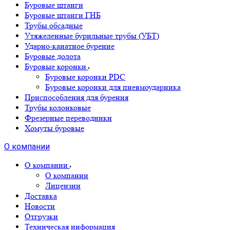
Буровые штанги
Буровые штанги ГНБ
Трубы обсадные
Утяжеленные бурильные трубы (УБТ)
Ударно-канатное бурение
Буровые долота
Буровые коронки
Буровые коронки PDC
Буровые коронки для пневмоударника
Приспособления для бурения
Трубы колонковые
Фрезерные переводники
Хомуты буровые
О компании
О компании
О компании
Лицензии
Доставка
Новости
Отгрузки
Техническая информация