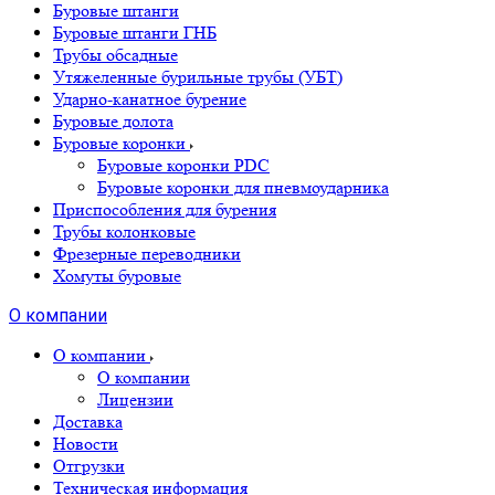
Буровые штанги
Буровые штанги ГНБ
Трубы обсадные
Утяжеленные бурильные трубы (УБТ)
Ударно-канатное бурение
Буровые долота
Буровые коронки
Буровые коронки PDC
Буровые коронки для пневмоударника
Приспособления для бурения
Трубы колонковые
Фрезерные переводники
Хомуты буровые
О компании
О компании
О компании
Лицензии
Доставка
Новости
Отгрузки
Техническая информация