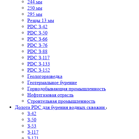
244 мм
250 мм
295 мм
Резцы 13 мм
PDC З-42
PDC З-50
PDC З-66
PDC З-76
PDC З-88
PDC З-117
PDC З-133
PDC З-152
Геологоразведка
Геотермальное бурение
Горнодобывающая промышленность
Нефтегазовая отрасль
Строительная промышленность
Долота PDC для бурения водных скважин
З-42
З-50
З-53
З-117
З-171