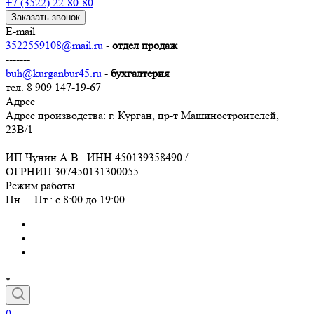
+7 (3522) 22-80-80
Заказать звонок
E-mail
3522559108@mail.ru
-
отдел продаж
-------
buh@kurganbur45.ru
-
бухгалтерия
тел. 8 909 147-19-67
Адрес
Адрес производства: г. Курган, пр-т Машиностроителей,
23В/1
ИП Чунин А.В. ИНН 450139358490 /
ОГРНИП 307450131300055
Режим работы
Пн. – Пт.: с 8:00 до 19:00
0