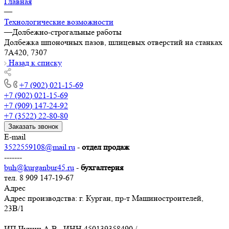
Главная
—
Технологические возможности
—
Долбежно-строгальные работы
Долбежка шпоночных пазов, шлицевых отверстий на станках
7А420, 7307
Назад к списку
+7 (902) 021-15-69
+7 (902) 021-15-69
+7 (909) 147-24-92
+7 (3522) 22-80-80
Заказать звонок
E-mail
3522559108@mail.ru
-
отдел продаж
-------
buh@kurganbur45.ru
-
бухгалтерия
тел. 8 909 147-19-67
Адрес
Адрес производства: г. Курган, пр-т Машиностроителей,
23В/1
ИП Чунин А.В. ИНН 450139358490 /