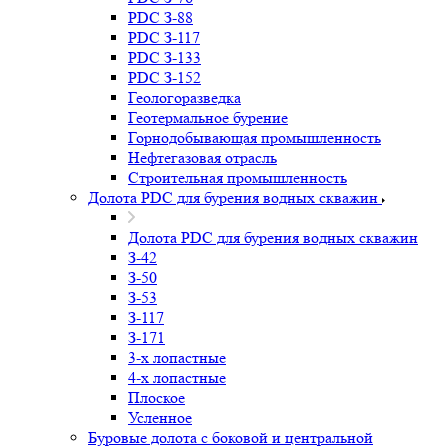
PDC З-88
PDC З-117
PDC З-133
PDC З-152
Геологоразведка
Геотермальное бурение
Горнодобывающая промышленность
Нефтегазовая отрасль
Строительная промышленность
Долота PDC для бурения водных скважин
Долота PDC для бурения водных скважин
З-42
З-50
З-53
З-117
З-171
3-х лопастные
4-х лопастные
Плоское
Усленное
Буровые долота с бoковой и центральной