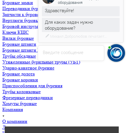
Буровые замки
Эксперт по подбору бурового
оборудования
Переводники буровые
Запчасти к буровому насосу НБ-32,50
Здравствуйте!
Вертлюги буровые
Буровой инструмент для ГНБ
Для каких задач нужно
Ключи КШС
оборудование?
Вилки буровые
Буровые штанги
Буровые штанги ГНБ
Введите сообщение
Трубы обсадные
Утяжеленные бурильные трубы (УБТ)
Ударно-канатное бурение
Буровые долота
Буровые коронки
Приспособления для бурения
Трубы колонковые
Фрезерные переводники
Хомуты буровые
Компания
О компании
Лицензии