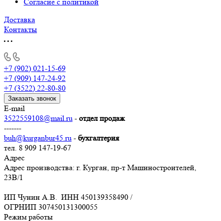
Согласие с политикой
Доставка
Контакты
+7 (902) 021-15-69
+7 (909) 147-24-92
+7 (3522) 22-80-80
Заказать звонок
E-mail
3522559108@mail.ru
-
отдел продаж
-------
buh@kurganbur45.ru
-
бухгалтерия
тел. 8 909 147-19-67
Адрес
Адрес производства: г. Курган, пр-т Машиностроителей,
23В/1
ИП Чунин А.В. ИНН 450139358490 /
ОГРНИП 307450131300055
Режим работы