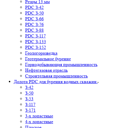
Резцы 13 мм
PDC З-42
PDC З-50
PDC З-66
PDC З-76
PDC З-88
PDC З-117
PDC З-133
PDC З-152
Геологоразведка
Геотермальное бурение
Горнодобывающая промышленность
Нефтегазовая отрасль
Строительная промышленность
Долота PDC для бурения водных скважин
З-42
З-50
З-53
З-117
З-171
3-х лопастные
4-х лопастные
Плоское