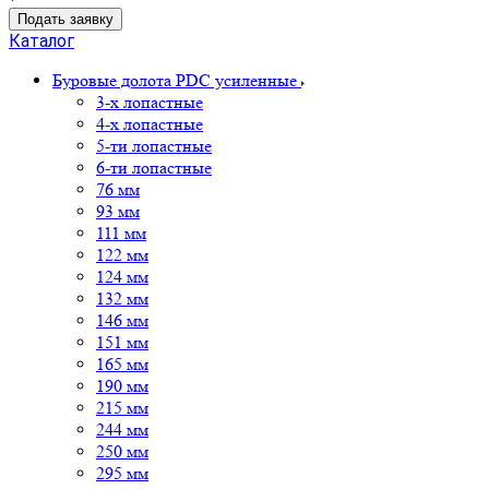
Подать заявку
Каталог
Буровые долота PDC усиленные
3-х лопастные
4-х лопастные
5-ти лопастные
6-ти лопастные
76 мм
93 мм
111 мм
122 мм
124 мм
132 мм
146 мм
151 мм
165 мм
190 мм
215 мм
244 мм
250 мм
295 мм