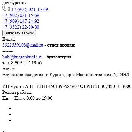
для бурения
+7 (902) 021-15-69
+7 (902) 021-15-69
+7 (909) 147-24-92
+7 (3522) 22-80-80
Заказать звонок
E-mail
3522559108@mail.ru
-
отдел продаж
-------
buh@kurganbur45.ru
-
бухгалтерия
тел. 8 909 147-19-67
Адрес
Адрес производства: г. Курган, пр-т Машиностроителей, 23В/1
ИП Чунин А.В. ИНН 450139358490 / ОГРНИП 3074501313000
Режим работы
Пн. – Пт.: с 8:00 до 19:00