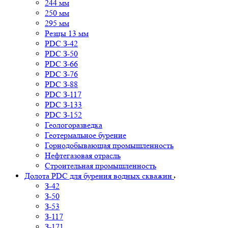
244 мм
250 мм
295 мм
Резцы 13 мм
PDC З-42
PDC З-50
PDC З-66
PDC З-76
PDC З-88
PDC З-117
PDC З-133
PDC З-152
Геологоразведка
Геотермальное бурение
Горнодобывающая промышленность
Нефтегазовая отрасль
Строительная промышленность
Долота PDC для бурения водных скважин
З-42
З-50
З-53
З-117
З-171