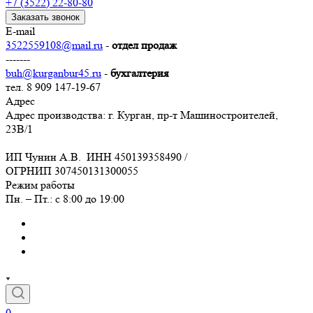
+7 (3522) 22-80-80
Заказать звонок
E-mail
3522559108@mail.ru
-
отдел продаж
-------
buh@kurganbur45.ru
-
бухгалтерия
тел. 8 909 147-19-67
Адрес
Адрес производства: г. Курган, пр-т Машиностроителей,
23В/1
ИП Чунин А.В. ИНН 450139358490 /
ОГРНИП 307450131300055
Режим работы
Пн. – Пт.: с 8:00 до 19:00
0