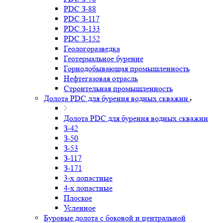
PDC З-88
PDC З-117
PDC З-133
PDC З-152
Геологоразведка
Геотермальное бурение
Горнодобывающая промышленность
Нефтегазовая отрасль
Строительная промышленность
Долота PDC для бурения водных скважин
Долота PDC для бурения водных скважин
З-42
З-50
З-53
З-117
З-171
3-х лопастные
4-х лопастные
Плоское
Усленное
Буровые долота с бoковой и центральной