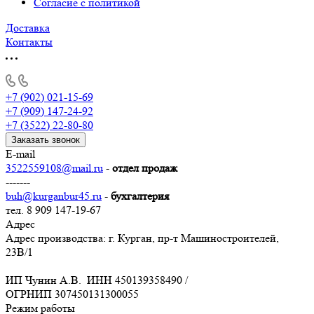
Согласие с политикой
Доставка
Контакты
+7 (902) 021-15-69
+7 (909) 147-24-92
+7 (3522) 22-80-80
Заказать звонок
E-mail
3522559108@mail.ru
-
отдел продаж
-------
buh@kurganbur45.ru
-
бухгалтерия
тел. 8 909 147-19-67
Адрес
Адрес производства: г. Курган, пр-т Машиностроителей,
23В/1
ИП Чунин А.В. ИНН 450139358490 /
ОГРНИП 307450131300055
Режим работы