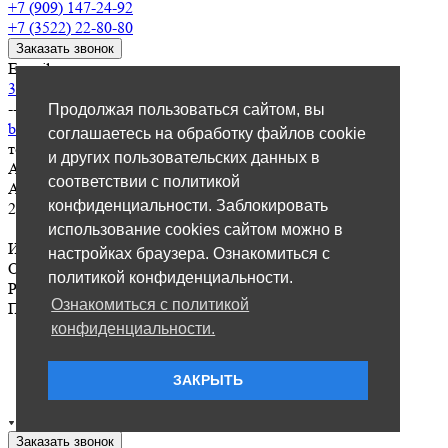
+7 (909) 147-24-92
+7 (3522) 22-80-80
Заказать звонок
E-mail
3522559108@mail.ru
-
отдел продаж
-------
Продолжая пользоваться сайтом, вы
buh@kurganbur45.ru
-
бухгалтерия
соглашаетесь на обработку файлов cookie
тел. 8 909 147-19-67
и других пользовательских данных в
Адрес
соответствии с политикой
Адрес производства: г. Курган, пр-т Машиностроителей,
конфиденциальности. Заблокировать
23В/1
использование cookies сайтом можно в
ИП Чунин А.В. ИНН 450139358490 /
настройках браузера. Ознакомиться с
ОГРНИП 307450131300055
политикой конфиденциальности.
Режим работы
Ознакомиться с политикой
Пн. – Пт.: с 8:00 до 19:00
конфиденциальности.
ЗАКРЫТЬ
Заказать звонок