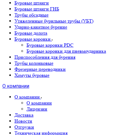
Буровые штанги
Буровые штанги ГНБ
Трубы обсадные
Утяжеленные бурильные трубы (УБТ)
Ударно-канатное бурение
Буровые долота
Буровые коронки
Буровые коронки PDC
Буровые коронки для пневмоударника
Приспособления для бурения
Трубы колонковые
Фрезерные переводники
Хомуты буровые
О компании
О компании
О компании
Лицензии
Доставка
Новости
Отгрузки
Техническая информация