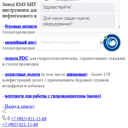
Завод КМЗ БИТ изготавливает полный перечень
Здравствуйте!
инструмента для гидрогеологии, геологоразведки,
нефтегазового комплекса:
Для каких задач нужно
оборудование?
-
буровые штанги
для гидрогеологии, строительства,
ГНБ
и
геологоразведки.
Введите сообщение
-
аварийный инструмент
для нефтегазового комплекса и
геологоразведки
-
долота PDC
для гидрогеологических, строительных скважин
и геологоразведки
-
л
опастные долота
(в том числе
шнековые
) - более 150
конфигураций долот с применением буровых сплавов
вольфрама и кобальта
-
вертлюги
для работы с гидровращателем
(видео)
Назад к списку
+7 (902) 021-15-69
+7 (902) 021-15-69