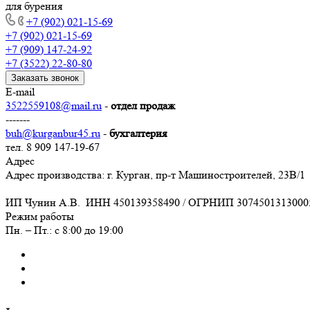
для бурения
+7 (902) 021-15-69
+7 (902) 021-15-69
+7 (909) 147-24-92
+7 (3522) 22-80-80
Заказать звонок
E-mail
3522559108@mail.ru
-
отдел продаж
-------
buh@kurganbur45.ru
-
бухгалтерия
тел. 8 909 147-19-67
Адрес
Адрес производства: г. Курган, пр-т Машиностроителей, 23В/1
ИП Чунин А.В. ИНН 450139358490 / ОГРНИП 3074501313000
Режим работы
Пн. – Пт.: с 8:00 до 19:00