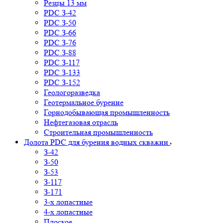
Резцы 13 мм
PDC З-42
PDC З-50
PDC З-66
PDC З-76
PDC З-88
PDC З-117
PDC З-133
PDC З-152
Геологоразведка
Геотермальное бурение
Горнодобывающая промышленность
Нефтегазовая отрасль
Строительная промышленность
Долота PDC для бурения водных скважин
З-42
З-50
З-53
З-117
З-171
3-х лопастные
4-х лопастные
Плоское