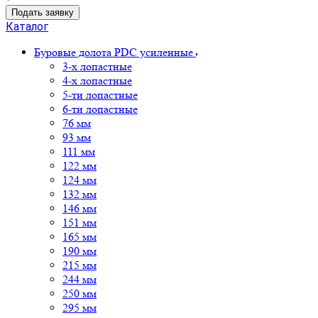
Подать заявку
Каталог
Буровые долота PDC усиленные
3-х лопастные
4-х лопастные
5-ти лопастные
6-ти лопастные
76 мм
93 мм
111 мм
122 мм
124 мм
132 мм
146 мм
151 мм
165 мм
190 мм
215 мм
244 мм
250 мм
295 мм