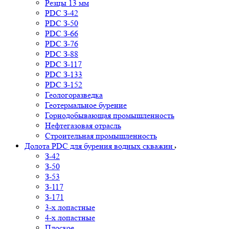
Резцы 13 мм
PDC З-42
PDC З-50
PDC З-66
PDC З-76
PDC З-88
PDC З-117
PDC З-133
PDC З-152
Геологоразведка
Геотермальное бурение
Горнодобывающая промышленность
Нефтегазовая отрасль
Строительная промышленность
Долота PDC для бурения водных скважин
З-42
З-50
З-53
З-117
З-171
3-х лопастные
4-х лопастные
Плоское