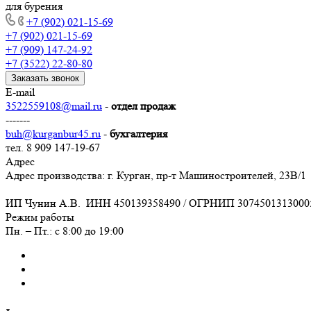
для бурения
+7 (902) 021-15-69
+7 (902) 021-15-69
+7 (909) 147-24-92
+7 (3522) 22-80-80
Заказать звонок
E-mail
3522559108@mail.ru
-
отдел продаж
-------
buh@kurganbur45.ru
-
бухгалтерия
тел. 8 909 147-19-67
Адрес
Адрес производства: г. Курган, пр-т Машиностроителей, 23В/1
ИП Чунин А.В. ИНН 450139358490 / ОГРНИП 3074501313000
Режим работы
Пн. – Пт.: с 8:00 до 19:00