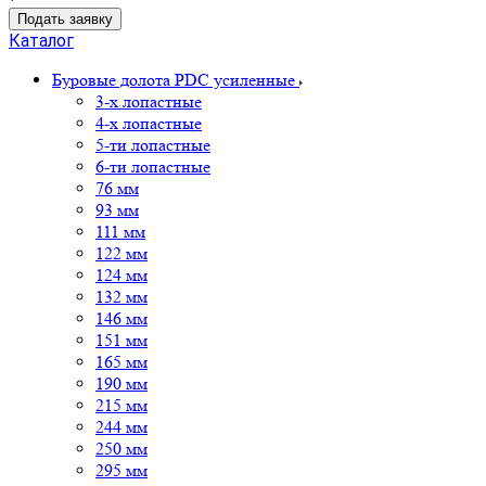
Подать заявку
Каталог
Буровые долота PDC усиленные
3-х лопастные
4-х лопастные
5-ти лопастные
6-ти лопастные
76 мм
93 мм
111 мм
122 мм
124 мм
132 мм
146 мм
151 мм
165 мм
190 мм
215 мм
244 мм
250 мм
295 мм