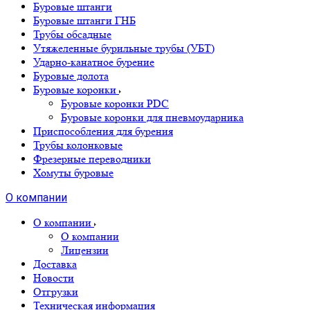
Буровые штанги
Буровые штанги ГНБ
Трубы обсадные
Утяжеленные бурильные трубы (УБТ)
Ударно-канатное бурение
Буровые долота
Буровые коронки
Буровые коронки PDC
Буровые коронки для пневмоударника
Приспособления для бурения
Трубы колонковые
Фрезерные переводники
Хомуты буровые
О компании
О компании
О компании
Лицензии
Доставка
Новости
Отгрузки
Техническая информация