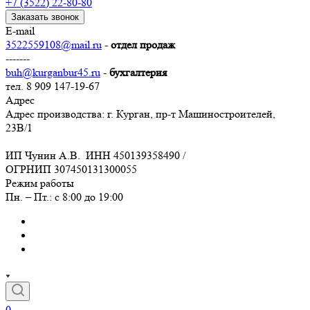
+7 (3522) 22-80-80
Заказать звонок
E-mail
3522559108@mail.ru
-
отдел продаж
-------
buh@kurganbur45.ru
-
бухгалтерия
тел. 8 909 147-19-67
Адрес
Адрес производства: г. Курган, пр-т Машиностроителей,
23В/1
ИП Чунин А.В. ИНН 450139358490 /
ОГРНИП 307450131300055
Режим работы
Пн. – Пт.: с 8:00 до 19:00
0