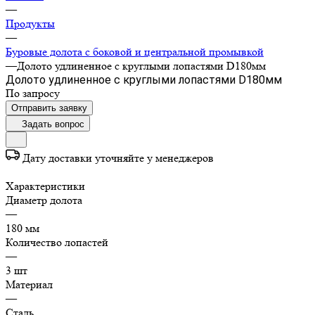
—
Продукты
—
Буровые долота с бoковой и центральной промывкой
—
Долото удлиненное с круглыми лопастями D180мм
Долото удлиненное с круглыми лопастями D180мм
По зап
р
осу
Отправить заявку
Задать вопрос
Дату доставки уточняйте у менеджеров
Характеристики
Диаметр долота
—
180 мм
Количество лопастей
—
3 шт
Материал
—
Сталь