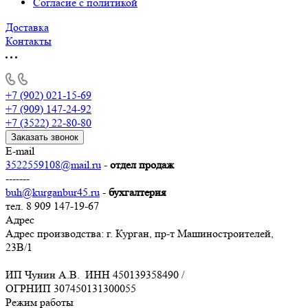
Согласие с политикой
Доставка
Контакты
+7 (902) 021-15-69
+7 (909) 147-24-92
+7 (3522) 22-80-80
Заказать звонок
E-mail
3522559108@mail.ru
-
отдел продаж
-------
buh@kurganbur45.ru
-
бухгалтерия
тел. 8 909 147-19-67
Адрес
Адрес производства: г. Курган, пр-т Машиностроителей,
23В/1
ИП Чунин А.В. ИНН 450139358490 /
ОГРНИП 307450131300055
Режим работы