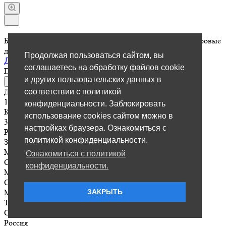
Буровые долота с бoковой и центральной промывкой/Буровые
долота
Продолжая пользоваться сайтом, вы
Долото для галечников 5-и лопастное, D100-490мм
соглашаетесь на обработку файлов cookie
По зап
р
осу
и других пользовательских данных в
Отправить заявку
Диаметр долота
соответствии с политикой
151-394 мм
конфиденциальности. Заблокировать
Количество лопастей
использование cookies сайтом можно в
3 шт
настройках браузера. Ознакомиться с
Резьбовое соединение
политикой конфиденциальности.
З-42, З-50, З-56, З-63,5, З-66, З-73, З-88, 3-152, 3-177
Материал основания долота
Ознакомиться с политикой
Сталь 35
конфиденциальности.
Материал лопастей
Сталь 3
Материал твердого сплава
ЗАКРЫТЬ
Т5К10
Страна производства
Россия