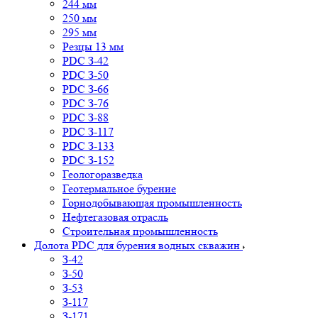
244 мм
250 мм
295 мм
Резцы 13 мм
PDC З-42
PDC З-50
PDC З-66
PDC З-76
PDC З-88
PDC З-117
PDC З-133
PDC З-152
Геологоразведка
Геотермальное бурение
Горнодобывающая промышленность
Нефтегазовая отрасль
Строительная промышленность
Долота PDC для бурения водных скважин
З-42
З-50
З-53
З-117
З-171