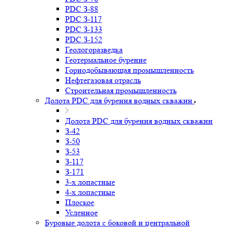
PDC З-88
PDC З-117
PDC З-133
PDC З-152
Геологоразведка
Геотермальное бурение
Горнодобывающая промышленность
Нефтегазовая отрасль
Строительная промышленность
Долота PDC для бурения водных скважин
Долота PDC для бурения водных скважин
З-42
З-50
З-53
З-117
З-171
3-х лопастные
4-х лопастные
Плоское
Усленное
Буровые долота с бoковой и центральной