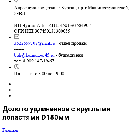
Адрес производства: г. Курган, пр-т Машиностроителей,
23В/1
ИП Чунин А.В. ИНН 450139358490 /
ОГРНИП 307450131300055
3522559108@mail.ru
-
отдел продаж
-------
buh@kurganbur45.ru
-
бухгалтерия
тел. 8 909 147-19-67
Пн. – Пт.: с 8:00 до 19:00
Долото удлиненное с круглыми
лопастями D180мм
Главная