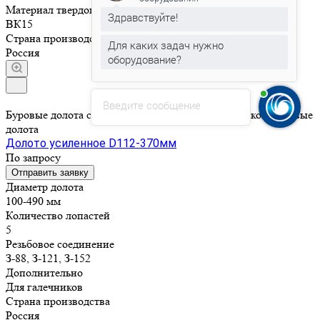
Материал твердого сплава
Здравствуйте!
ВК15
Страна производства
Для каких задач нужно
Россия
оборудование?
Введите сообщение
Буровые долота с бoковой и центральной промывкой/Буровые
долота
Долото усиленное D112-370мм
По зап
р
осу
Отправить заявку
Диаметр долота
100-490 мм
Количество лопастей
5
Резьбовое соединение
З-88, З-121, З-152
Дополнительно
Для галечников
Страна производства
Россия