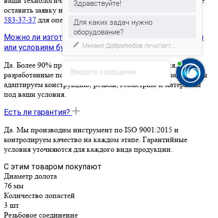
ваши технологические условия и оборудование. Вы можете
оставить заявку на сайте или позвонить по номеру
+7 (919)
Здравствуйте!
583-37-37
для оперативной консультации.
Для каких задач нужно
Можно ли изготовить инструмент по моим чертежам
оборудование?
или условиям бурения?
Да. Более 90% продукции KMZ BIT — это изделия,
Введите сообщение
разработанные под конкретные технологические задачи. Мы
адаптируем конструкцию, резьбы, геометрию и материалы
под ваши условия.
Есть ли гарантия?
Да. Мы производим инструмент по ISO 9001:2015 и
контролируем качество на каждом этапе. Гарантийные
условия уточняются для каждого вида продукции.
С этим товаром покупают
Диаметр долота
76 мм
Количество лопастей
3 шт
Резьбовое соединение