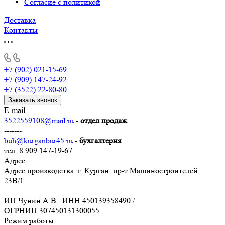
Согласие с политикой
Доставка
Контакты
+7 (902) 021-15-69
+7 (909) 147-24-92
+7 (3522) 22-80-80
Заказать звонок
E-mail
3522559108@mail.ru
-
отдел продаж
-------
buh@kurganbur45.ru
-
бухгалтерия
тел. 8 909 147-19-67
Адрес
Адрес производства: г. Курган, пр-т Машиностроителей,
23В/1
ИП Чунин А.В. ИНН 450139358490 /
ОГРНИП 307450131300055
Режим работы