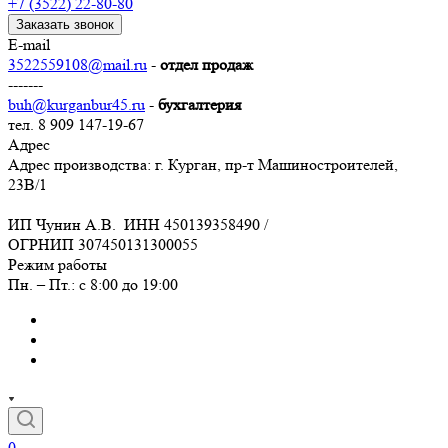
+7 (3522) 22-80-80
Заказать звонок
E-mail
3522559108@mail.ru
-
отдел продаж
-------
buh@kurganbur45.ru
-
бухгалтерия
тел. 8 909 147-19-67
Адрес
Адрес производства: г. Курган, пр-т Машиностроителей,
23В/1
ИП Чунин А.В. ИНН 450139358490 /
ОГРНИП 307450131300055
Режим работы
Пн. – Пт.: с 8:00 до 19:00
0