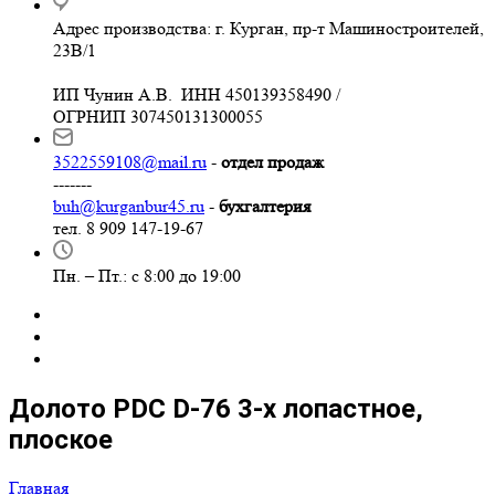
Адрес производства: г. Курган, пр-т Машиностроителей,
23В/1
ИП Чунин А.В. ИНН 450139358490 /
ОГРНИП 307450131300055
3522559108@mail.ru
-
отдел продаж
-------
buh@kurganbur45.ru
-
бухгалтерия
тел. 8 909 147-19-67
Пн. – Пт.: с 8:00 до 19:00
Долото PDC D-76 3-х лопастное,
плоское
Главная