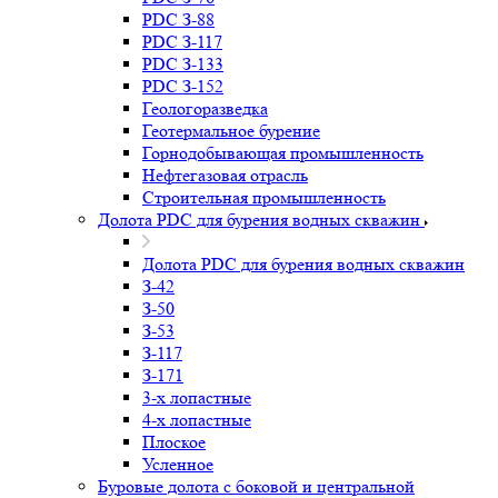
PDC З-88
PDC З-117
PDC З-133
PDC З-152
Геологоразведка
Геотермальное бурение
Горнодобывающая промышленность
Нефтегазовая отрасль
Строительная промышленность
Долота PDC для бурения водных скважин
Долота PDC для бурения водных скважин
З-42
З-50
З-53
З-117
З-171
3-х лопастные
4-х лопастные
Плоское
Усленное
Буровые долота с бoковой и центральной