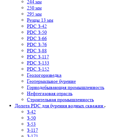
244 мм
250 мм
295 мм
Резцы 13 мм
PDC З-42
PDC З-50
PDC З-66
PDC З-76
PDC З-88
PDC З-117
PDC З-133
PDC З-152
Геологоразведка
Геотермальное бурение
Горнодобывающая промышленность
Нефтегазовая отрасль
Строительная промышленность
Долота PDC для бурения водных скважин
З-42
З-50
З-53
З-117
З-171