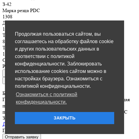
З-42
Марка резца PDC
1308
Диаметр резца PDC
13 мм
Продолжая пользоваться сайтом, вы
Толщина резца PDC
8 мм
соглашаетесь на обработку файлов cookie
Толщина алмазного слоя
и других пользовательских данных в
1.5 мм
соответствии с политикой
Страна производства
конфиденциальности. Заблокировать
Россия
использование cookies сайтом можно в
настройках браузера. Ознакомиться с
политикой конфиденциальности.
Буровые долота PDC усиленные/3-х лопастные/
Ознакомиться с политикой
Геологоразведка/Геотермальное бурение/Горнодобывающая
конфиденциальности.
промышленность/Нефтегазовая отрасль/Строительная
промышленность/76 мм/Резцы 13 мм/Буровые долота/PDC
З-42
ЗАКРЫТЬ
Долото PDC D-76 трехлопастное усиленное
По зап
р
осу
Отправить заявку