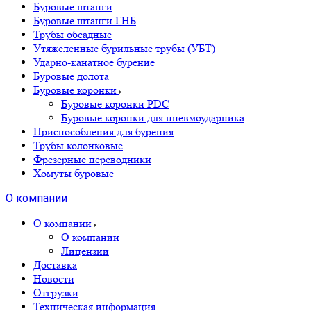
Буровые штанги
Буровые штанги ГНБ
Трубы обсадные
Утяжеленные бурильные трубы (УБТ)
Ударно-канатное бурение
Буровые долота
Буровые коронки
Буровые коронки PDC
Буровые коронки для пневмоударника
Приспособления для бурения
Трубы колонковые
Фрезерные переводники
Хомуты буровые
О компании
О компании
О компании
Лицензии
Доставка
Новости
Отгрузки
Техническая информация