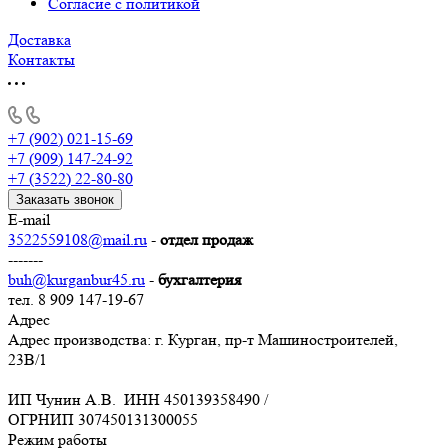
Согласие с политикой
Доставка
Контакты
+7 (902) 021-15-69
+7 (909) 147-24-92
+7 (3522) 22-80-80
Заказать звонок
E-mail
3522559108@mail.ru
-
отдел продаж
-------
buh@kurganbur45.ru
-
бухгалтерия
тел. 8 909 147-19-67
Адрес
Адрес производства: г. Курган, пр-т Машиностроителей,
23В/1
ИП Чунин А.В. ИНН 450139358490 /
ОГРНИП 307450131300055
Режим работы