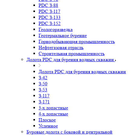
PDC З-88
PDC З-117
PDC З-133
PDC З-152
Геологоразведка
Геотермальное бурение
Горнодобывающая промышленность
Нефтегазовая отрасль
Строительная промышленность
Долота PDC для бурения водных скважин
Долота PDC для бурения водных скважин
З-42
З-50
З-53
З-117
З-171
3-х лопастные
4-х лопастные
Плоское
Усленное
Буровые долота с бoковой и центральной