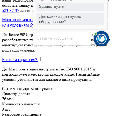
ваши технологические условия и оборудование. Вы можете
оставить заявку на сайте или позвонить по номеру
+7 (919)
Здравствуйте!
583-37-37
для оперативной консультации.
Для каких задач нужно
Можно ли изготовить инструмент по моим чертежам
оборудование?
или условиям бурения?
Да. Более 90% продукции KMZ BIT — это изделия,
Введите сообщение
разработанные под конкретные технологические задачи. Мы
адаптируем конструкцию, резьбы, геометрию и материалы
под ваши условия.
Есть ли гарантия?
Да. Мы производим инструмент по ISO 9001:2015 и
контролируем качество на каждом этапе. Гарантийные
условия уточняются для каждого вида продукции.
С этим товаром покупают
Диаметр долота
76 мм
Количество лопастей
3 шт
Резьбовое соединение