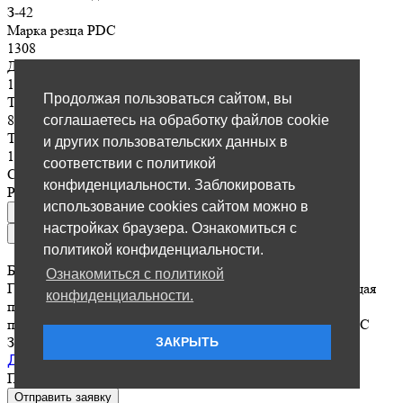
З-42
Марка резца PDC
1308
Диаметр резца PDC
13 мм
Продолжая пользоваться сайтом, вы
Толщина резца PDC
8 мм
соглашаетесь на обработку файлов cookie
Толщина алмазного слоя
и других пользовательских данных в
1.5 мм
соответствии с политикой
Страна производства
конфиденциальности. Заблокировать
Россия
использование cookies сайтом можно в
настройках браузера. Ознакомиться с
политикой конфиденциальности.
Буровые долота PDC усиленные/3-х лопастные/
Ознакомиться с политикой
Геологоразведка/Геотермальное бурение/Горнодобывающая
конфиденциальности.
промышленность/Нефтегазовая отрасль/Строительная
промышленность/76 мм/Резцы 13 мм/Буровые долота/PDC
З-42
ЗАКРЫТЬ
Долото PDC D-76 трехлопастное усиленное
По зап
р
осу
Отправить заявку