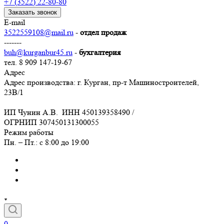
+7 (3522) 22-80-80
Заказать звонок
E-mail
3522559108@mail.ru
-
отдел продаж
-------
buh@kurganbur45.ru
-
бухгалтерия
тел. 8 909 147-19-67
Адрес
Адрес производства: г. Курган, пр-т Машиностроителей,
23В/1
ИП Чунин А.В. ИНН 450139358490 /
ОГРНИП 307450131300055
Режим работы
Пн. – Пт.: с 8:00 до 19:00
0