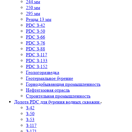
244 мм
250 мм
295 мм
Резцы 13 мм
PDC З-42
PDC З-50
PDC З-66
PDC З-76
PDC З-88
PDC З-117
PDC З-133
PDC З-152
Геологоразведка
Геотермальное бурение
Горнодобывающая промышленность
Нефтегазовая отрасль
Строительная промышленность
Долота PDC для бурения водных скважин
З-42
З-50
З-53
З-117
З-171