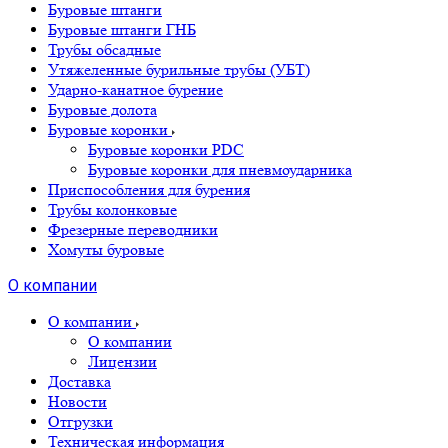
Буровые штанги
Буровые штанги ГНБ
Трубы обсадные
Утяжеленные бурильные трубы (УБТ)
Ударно-канатное бурение
Буровые долота
Буровые коронки
Буровые коронки PDC
Буровые коронки для пневмоударника
Приспособления для бурения
Трубы колонковые
Фрезерные переводники
Хомуты буровые
О компании
О компании
О компании
Лицензии
Доставка
Новости
Отгрузки
Техническая информация