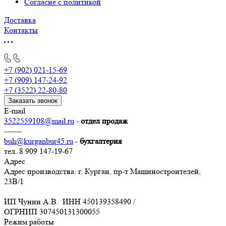
Согласие с политикой
Доставка
Контакты
+7 (902) 021-15-69
+7 (909) 147-24-92
+7 (3522) 22-80-80
Заказать звонок
E-mail
3522559108@mail.ru
-
отдел продаж
-------
buh@kurganbur45.ru
-
бухгалтерия
тел. 8 909 147-19-67
Адрес
Адрес производства: г. Курган, пр-т Машиностроителей,
23В/1
ИП Чунин А.В. ИНН 450139358490 /
ОГРНИП 307450131300055
Режим работы