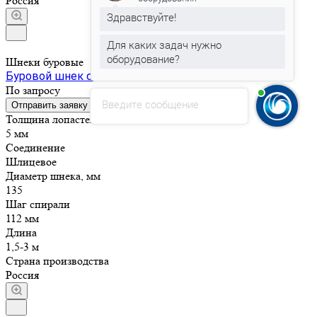
Россия
Здравствуйте!
Для каких задач нужно
оборудование?
Шнеки буровые
Буровой шнек d73-90 мм, ш-27
По зап
р
осу
Введите сообщение
Отправить заявку
Толщина лопастей
5 мм
Соединение
Шлицевое
Диаметр шнека, мм
135
Шаг спирали
112 мм
Длина
1,5-3 м
Страна производства
Россия