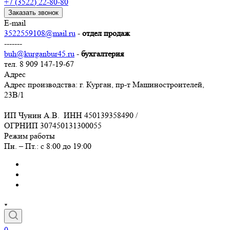
+7 (3522) 22-80-80
Заказать звонок
E-mail
3522559108@mail.ru
-
отдел продаж
-------
buh@kurganbur45.ru
-
бухгалтерия
тел. 8 909 147-19-67
Адрес
Адрес производства: г. Курган, пр-т Машиностроителей,
23В/1
ИП Чунин А.В. ИНН 450139358490 /
ОГРНИП 307450131300055
Режим работы
Пн. – Пт.: с 8:00 до 19:00
0