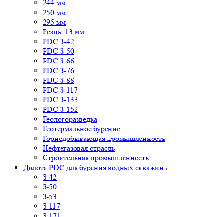
244 мм
250 мм
295 мм
Резцы 13 мм
PDC З-42
PDC З-50
PDC З-66
PDC З-76
PDC З-88
PDC З-117
PDC З-133
PDC З-152
Геологоразведка
Геотермальное бурение
Горнодобывающая промышленность
Нефтегазовая отрасль
Строительная промышленность
Долота PDC для бурения водных скважин
З-42
З-50
З-53
З-117
З-171