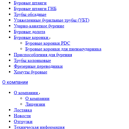
Буровые штанги
Буровые штанги ГНБ
Трубы обсадные
Утяжеленные бурильные трубы (УБТ)
Ударно-канатное бурение
Буровые долота
Буровые коронки
Буровые коронки PDC
Буровые коронки для пневмоударника
Приспособления для бурения
Трубы колонковые
Фрезерные переводники
Хомуты буровые
О компании
О компании
О компании
Лицензии
Доставка
Новости
Отгрузки
Техническая информация