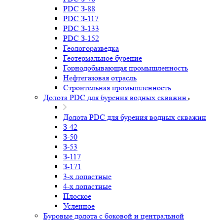
PDC З-88
PDC З-117
PDC З-133
PDC З-152
Геологоразведка
Геотермальное бурение
Горнодобывающая промышленность
Нефтегазовая отрасль
Строительная промышленность
Долота PDC для бурения водных скважин
Долота PDC для бурения водных скважин
З-42
З-50
З-53
З-117
З-171
3-х лопастные
4-х лопастные
Плоское
Усленное
Буровые долота с бoковой и центральной