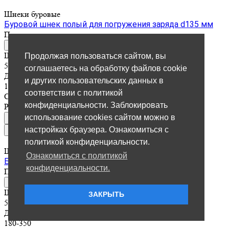
Шнеки буровые
Буровой шнек полый для погружения заряда d135 мм
По зап
р
осу
Отправить заявку
Шнековое соединение, мм
Продолжая пользоваться сайтом, вы
55
соглашаетесь на обработку файлов cookie
Диаметр шнека, мм
и других пользовательских данных в
110-150
соответствии с политикой
Страна производства
конфиденциальности. Заблокировать
Россия
использование cookies сайтом можно в
настройках браузера. Ознакомиться с
политикой конфиденциальности.
Шнеки буровые
Ознакомиться с политикой
Буровой шнек d110-150 мм, ш-55
конфиденциальности.
По зап
р
осу
Отправить заявку
Шнековое соединение, мм
ЗАКРЫТЬ
55
Диаметр шнека, мм
180-350