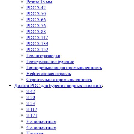
Резцы 13 мм
PDC З-42
PDC З-50
PDC З-66
PDC З-76
PDC З-88
PDC З-117
PDC З-133
PDC З-152
Геологоразведка
Геотермальное бурение
Горнодобывающая промышленность
Нефтегазовая отрасль
Строительная промышленность
Долота PDC для бурения водных скважин
З-42
З-50
З-53
З-117
З-171
3-х лопастные
4-х лопастные
Плоское