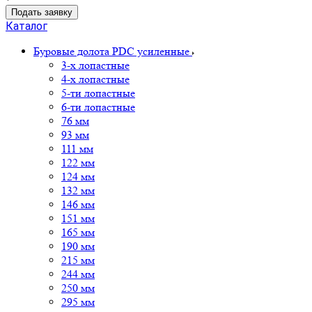
Подать заявку
Каталог
Буровые долота PDC усиленные
3-х лопастные
4-х лопастные
5-ти лопастные
6-ти лопастные
76 мм
93 мм
111 мм
122 мм
124 мм
132 мм
146 мм
151 мм
165 мм
190 мм
215 мм
244 мм
250 мм
295 мм