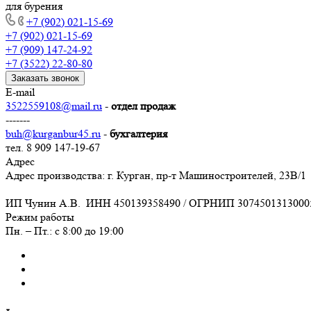
для бурения
+7 (902) 021-15-69
+7 (902) 021-15-69
+7 (909) 147-24-92
+7 (3522) 22-80-80
Заказать звонок
E-mail
3522559108@mail.ru
-
отдел продаж
-------
buh@kurganbur45.ru
-
бухгалтерия
тел. 8 909 147-19-67
Адрес
Адрес производства: г. Курган, пр-т Машиностроителей, 23В/1
ИП Чунин А.В. ИНН 450139358490 / ОГРНИП 3074501313000
Режим работы
Пн. – Пт.: с 8:00 до 19:00